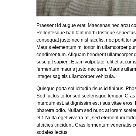
Praesent id augue erat. Maecenas nec arcu con
Pellentesque habitant morbi tristique senectu
consequat justo nec nisl iaculis, nec porttitor 
Mauris elementum mi tortor, in ullamcorper pur
condimentum. Aliquam hendrerit ullamcorper q
suscipit sapien. Etiam vulputate, elit et acc
fermentum mauris justo nec sem. Mauris ullamco
Integer sagittis ullamcorper vehicula.
Quisque porta sollicitudin risus id finibus. Pha
Sed luctus tortor sed scelerisque tempor. Cras 
interdum est, at dignissim est risus vitae eros. I
pharetra odio. Nullam sed nunc at lorem scelerisq
elit. Nulla eget viverra mi, sed elementum tor
ultricies tincidunt. Cras fermentum venenatis c
sodales lectus.