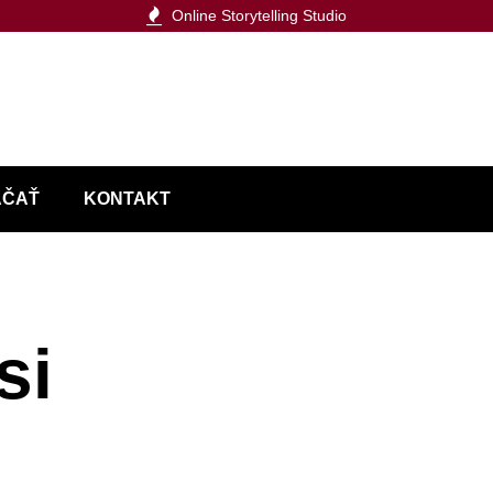
Online Storytelling Studio
AČAŤ
KONTAKT
si