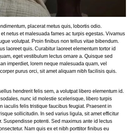
dimentum, placerat metus quis, lobortis odio.
s et netus et malesuada fames ac turpis egestas. Vivamus
augue volutpat. Proin finibus non tellus vitae bibendum.
us laoreet quis. Curabitur laoreet elementum tortor id
uam, eget vestibulum lectus ornare a. Quisque sed
umsan imperdiet, lorem neque malesuada quam, vel
rper purus orci, sit amet aliquam nibh facilisis quis.
sellus hendrerit felis sem, a volutpat libero elementum id.
sodales, nunc id molestie scelerisque, libero turpis
n iaculis felis tristique faucibus feugiat. Praesent in
ue sollicitudin. In sed varius ligula, sit amet efficitur
tor. Suspendisse potenti. Sed maximus ante id lectus
onsectetur. Nam quis ex et nibh porttitor finibus eu