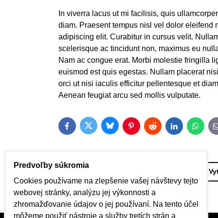
In viverra lacus ut mi facilisis, quis ullamcorpe
diam. Praesent tempus nisl vel dolor eleifend 
adipiscing elit. Curabitur in cursus velit. Nu
scelerisque ac tincidunt non, maximus eu nulla
Nam ac congue erat. Morbi molestie fringilla li
euismod est quis egestas. Nullam placerat nisi
orci ut nisi iaculis efficitur pellentesque et d
Aenean feugiat arcu sed mollis vulputate.
Bluesky
Twitter
Facebook
Pinterest
Reddit
LinkedIn
Whats
Predvoľby súkromia
Späť
Vy
Cookies používame na zlepšenie vašej návštevy tejto
webovej stránky, analýzu jej výkonnosti a
zhromažďovanie údajov o jej používaní. Na tento účel
môžeme použiť nástroje a služby tretích strán a