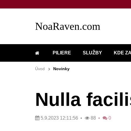
NoaRaven.com
PILIERE
SLUŽBY
KDE Z
ÚVOD
Úvod
Novinky
Nulla facili
5.9.2023 12:11:56
88
0